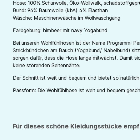
Hose: 100% Schurwolle, Öko-Wollwalk, schadstoffgepr
Bund: 96% Baumwolle (kbA) 4% Elasthan
Wäsche: Maschinenwäsche im Wollwaschgang
Farbgebung: himbeer
mit navy Yogabund
Bei unseren Wohlfühlhosen ist der Name Programm! Perf
Strickbündchen am Bauch (Yogabund/ Nabelbund) sitzt
sorgen dafür, dass die Hose lange mitwächst. Damit si
keine störenden Seitennähte.
Der Schnitt ist weit und bequem und bietet so natürlic
Passform: Die Wohlfühlhose ist weit und bequem geschni
Für dieses schöne Kleidungsstücke empfe