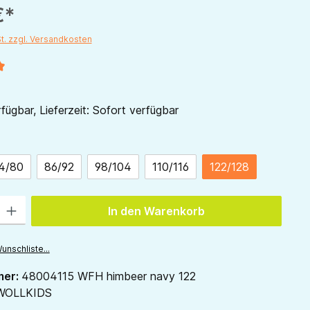
€*
St. zzgl. Versandkosten
liche Bewertung von 5 von 5 Sternen
fügbar, Lieferzeit: Sofort verfügbar
ählen
4/80
86/92
98/104
110/116
122/128
ion ist zurzeit nicht verfügbar.)
 Gib den gewünschten Wert ein oder benutze die Schaltflächen um die Anzah
In den Warenkorb
unschliste...
mer:
48004115 WFH himbeer navy 122
WOLLKIDS