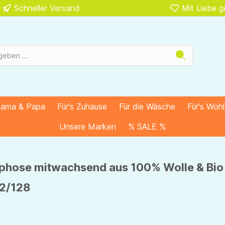
Schneller Versand
Mit Liebe 
Mama & Papa
Für's Zuhause
Für die Wäsche
Für's Woh
Unsere Marken
% SALE %
phose mitwachsend aus 100% Wolle & Bio
22/128