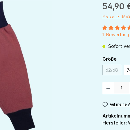
54,90 
Preise inkl. Mw
Durchschnitt
1 Bewertung
Sofort ver
ausw
Größe
62/68
7
(Diese Opt
Produkt Anzahl:
Auf meine W
Artikelnum
Hersteller: