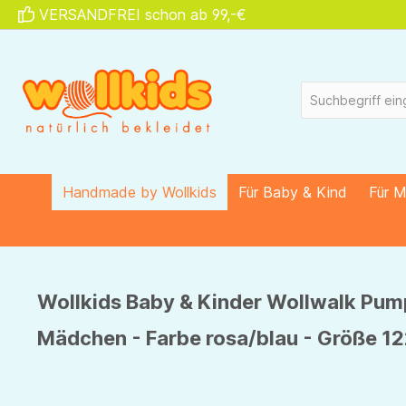
VERSANDFREI schon ab 99,-€
springen
Zur Hauptnavigation springen
Handmade by Wollkids
Für Baby & Kind
Für 
Wollkids Baby & Kinder Wollwalk Pum
Mädchen - Farbe rosa/blau - Größe 1