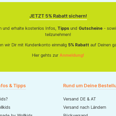
JETZT 5% Rabatt sichern!
 und erhalte kostenlos Infos,
Tipps
und
Gutscheine
- sowi
teilzunehmen!
en wir Dir mit Kundenkonto einmalig
5% Rabatt
auf Deinen g
Hier gehts zur
Anmeldung!
nfos & Tipps
Rund um Deine Bestell
ids?
Versand DE & AT
lkids
Versand nach Ländern
made by Wollkids
Rückversand