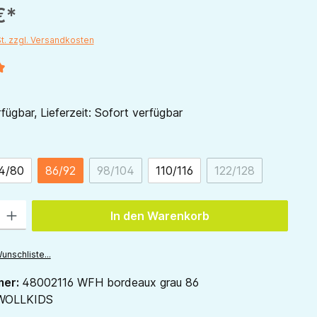
€*
St. zzgl. Versandkosten
liche Bewertung von 5 von 5 Sternen
fügbar, Lieferzeit: Sofort verfügbar
ählen
4/80
86/92
98/104
110/116
122/128
(Diese Option ist zurzeit nicht verfügbar.)
(Diese Option ist 
 Gib den gewünschten Wert ein oder benutze die Schaltflächen um die Anzah
In den Warenkorb
unschliste...
mer:
48002116 WFH bordeaux grau 86
WOLLKIDS