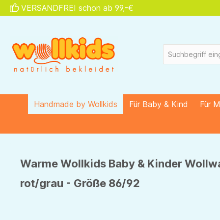
VERSANDFREI schon ab 99,-€
springen
Zur Hauptnavigation springen
Handmade by Wollkids
Für Baby & Kind
Für 
Warme Wollkids Baby & Kinder Wollwa
rot/grau - Größe 86/92