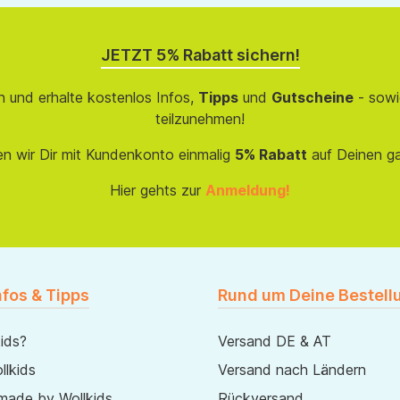
JETZT 5% Rabatt sichern!
 und erhalte kostenlos Infos,
Tipps
und
Gutscheine
- sowi
teilzunehmen!
en wir Dir mit Kundenkonto einmalig
5% Rabatt
auf Deinen g
Hier gehts zur
Anmeldung!
nfos & Tipps
Rund um Deine Bestell
ids?
Versand DE & AT
lkids
Versand nach Ländern
made by Wollkids
Rückversand