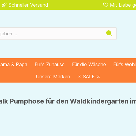
Schneller Versand
Mit Liebe 
Mama & Papa
Für's Zuhause
Für die Wäsche
Für's Woh
Unsere Marken
% SALE %
lk Pumphose für den Waldkindergarten im