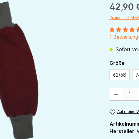
42,90 
Preise inkl. Mw
Durchschnitt
1 Bewertung
Sofort ver
ausw
Größe
62/68
7
Produkt Anzahl:
Auf meine W
Artikelnum
Hersteller: