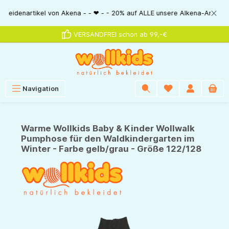
alt springen
rtikel von Akena - - ❤ - - 20% auf ALLE unsere Alkena-Artikel - - ❤ - -
VERSANDFREI schon ab 99,-€
Navigation
Warme Wollkids Baby & Kinder Wollwalk
Pumphose für den Waldkindergarten im
Winter - Farbe gelb/grau - Größe 122/128
Bildergalerie überspringen