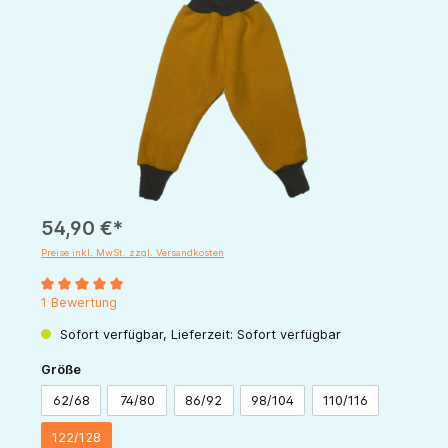
54,90 €*
Preise inkl. MwSt. zzgl. Versandkosten
Durchschnittliche Bewertung von 5 von 5 Sternen
1 Bewertung
Sofort verfügbar, Lieferzeit: Sofort verfügbar
auswählen
Größe
62/68
74/80
86/92
98/104
110/116
122/128