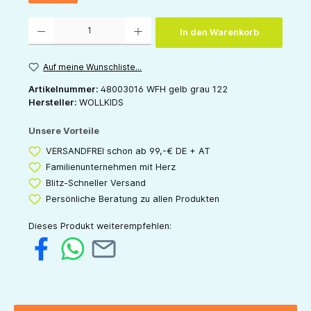
Produkt Anzahl: Gib den gewünschten Wert ein oder benutze die Schaltflächen um die 
In den Warenkorb
Auf meine Wunschliste...
Artikelnummer:
48003016 WFH gelb grau 122
Hersteller:
WOLLKIDS
Unsere Vorteile
VERSANDFREI schon ab 99,-€ DE + AT
Familienunternehmen mit Herz
Blitz-Schneller Versand
Persönliche Beratung zu allen Produkten
Dieses Produkt weiterempfehlen: