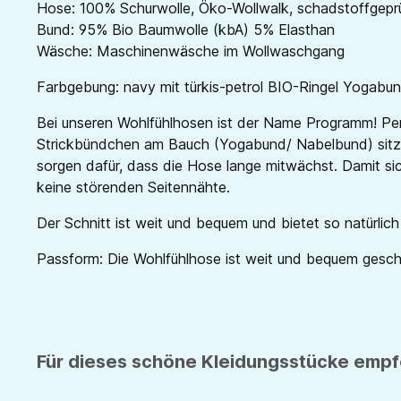
Hose: 100% Schurwolle, Öko-Wollwalk, schadstoffgepr
Bund: 95% Bio Baumwolle (kbA) 5% Elasthan
Wäsche: Maschinenwäsche im Wollwaschgang
Farbgebung: navy
mit türkis-petrol BIO-Ringel Yogabu
Bei unseren Wohlfühlhosen ist der Name Programm! Perf
Strickbündchen am Bauch (Yogabund/ Nabelbund) sitzt
sorgen dafür, dass die Hose lange mitwächst. Damit si
keine störenden Seitennähte.
Der Schnitt ist weit und bequem und bietet so natürlic
Passform: Die Wohlfühlhose ist weit und bequem geschni
Für dieses schöne Kleidungsstücke empfe