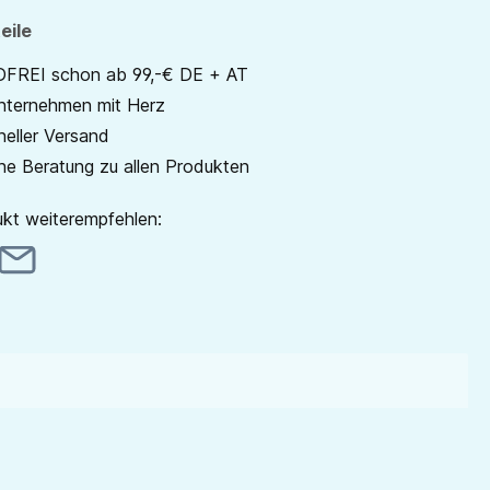
eile
REI schon ab 99,-€ DE + AT
unternehmen mit Herz
neller Versand
he Beratung zu allen Produkten
kt weiterempfehlen: