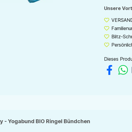
Unsere Vort
VERSANDF
Familien
Blitz-Sch
Persönlic
Dieses Produ
vy - Yogabund BIO Ringel Bündchen