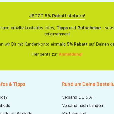
JETZT 5% Rabatt sichern!
 und erhalte kostenlos Infos,
Tipps
und
Gutscheine
- sowi
teilzunehmen!
en wir Dir mit Kundenkonto einmalig
5% Rabatt
auf Deinen g
Hier gehts zur
Anmeldung!
nfos & Tipps
Rund um Deine Bestell
ids?
Versand DE & AT
lkids
Versand nach Ländern
made by Wollkids
Rückversand