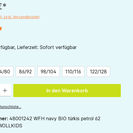
€*
St. zzgl. Versandkosten
liche Bewertung von 5 von 5 Sternen
fügbar, Lieferzeit: Sofort verfügbar
ählen
4/80
86/92
98/104
110/116
122/128
 Gib den gewünschten Wert ein oder benutze die Schaltflächen um die Anzah
In den Warenkorb
unschliste...
mer:
48001242 WFH navy BIO türkis petrol 62
WOLLKIDS