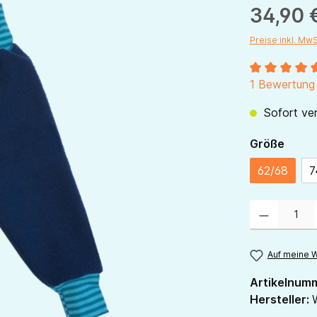
34,90 
Preise inkl. Mw
Durchschnitt
1 Bewertung
Sofort ver
ausw
Größe
62/68
7
Produkt Anzahl:
Auf meine W
Artikelnum
Hersteller: