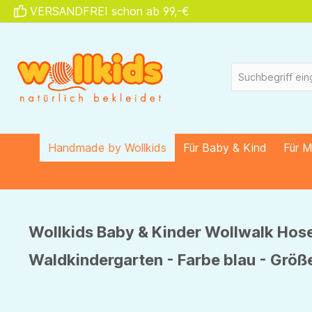
VERSANDFREI schon ab 99,-€
springen
Zur Hauptnavigation springen
Handmade by Wollkids
Für Baby & Kind
Für 
Wollkids Baby & Kinder Wollwalk Hos
Waldkindergarten - Farbe blau - Größ