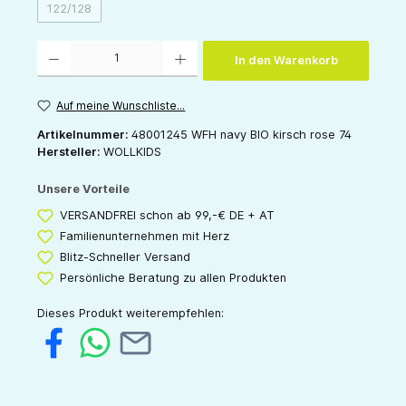
122/128
(Diese Option ist zurzeit nicht verfügbar.)
Produkt Anzahl: Gib den gewünschten Wert ein oder benutze die Schaltflächen um die 
In den Warenkorb
Auf meine Wunschliste...
Artikelnummer:
48001245 WFH navy BIO kirsch rose 74
Hersteller:
WOLLKIDS
Unsere Vorteile
VERSANDFREI schon ab 99,-€ DE + AT
Familienunternehmen mit Herz
Blitz-Schneller Versand
Persönliche Beratung zu allen Produkten
Dieses Produkt weiterempfehlen: