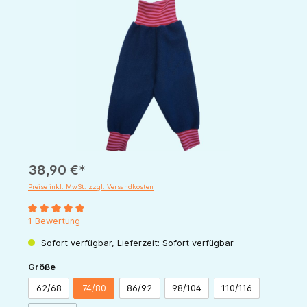
Bildergalerie überspringen
38,90 €*
Preise inkl. MwSt. zzgl. Versandkosten
Durchschnittliche Bewertung von 5 von 5 Sternen
1 Bewertung
Sofort verfügbar, Lieferzeit: Sofort verfügbar
auswählen
Größe
62/68
74/80
86/92
98/104
110/116