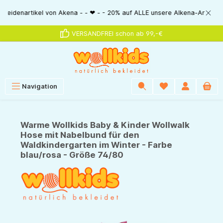
alt springen
rtikel von Akena - - ❤ - - 20% auf ALLE unsere Alkena-Artikel - - ❤ - - 
VERSANDFREI schon ab 99,-€
Navigation
Warme Wollkids Baby & Kinder Wollwalk
Hose mit Nabelbund für den
Waldkindergarten im Winter - Farbe
blau/rosa - Größe 74/80