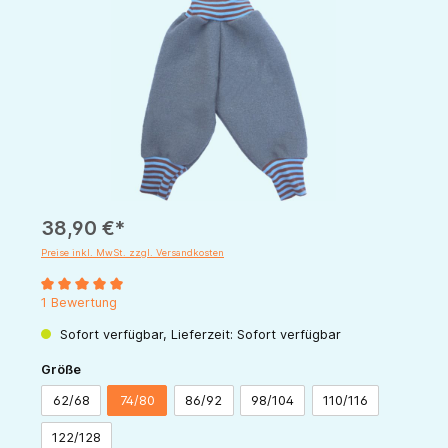
38,90 €*
Preise inkl. MwSt. zzgl. Versandkosten
Durchschnittliche Bewertung von 5 von 5 Sternen
1 Bewertung
Sofort verfügbar, Lieferzeit: Sofort verfügbar
auswählen
Größe
62/68
74/80
86/92
98/104
110/116
122/128