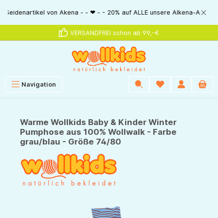
alt springen
artikel von Akena - - ❤ - - 20% auf ALLE unsere Alkena-Artikel - - ❤ - -
VERSANDFREI schon ab 99,-€
Navigation
Warme Wollkids Baby & Kinder Winter
Pumphose aus 100% Wollwalk - Farbe
grau/blau - Größe 74/80
Bildergalerie überspringen