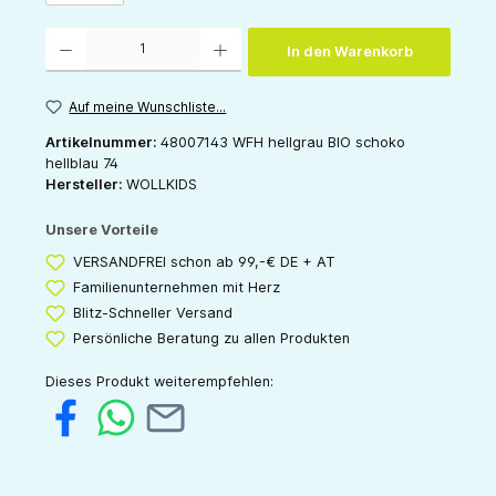
Produkt Anzahl: Gib den gewünschten Wert ein oder benutze die Schaltflächen um die 
In den Warenkorb
Auf meine Wunschliste...
Artikelnummer:
48007143 WFH hellgrau BIO schoko
hellblau 74
Hersteller:
WOLLKIDS
Unsere Vorteile
VERSANDFREI schon ab 99,-€ DE + AT
Familienunternehmen mit Herz
Blitz-Schneller Versand
Persönliche Beratung zu allen Produkten
Dieses Produkt weiterempfehlen: