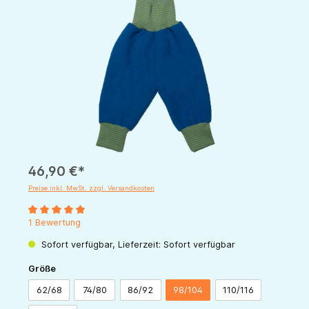
Bildergalerie überspringen
46,90 €*
Preise inkl. MwSt. zzgl. Versandkosten
Durchschnittliche Bewertung von 5 von 5 Sternen
1 Bewertung
Sofort verfügbar, Lieferzeit: Sofort verfügbar
auswählen
Größe
62/68
74/80
86/92
98/104
110/116