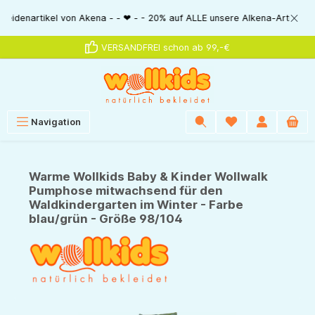
alt springen
tikel von Akena - - ❤ - - 20% auf ALLE unsere Alkena-Artikel - - ❤ - - 2
VERSANDFREI schon ab 99,-€
Navigation
Warme Wollkids Baby & Kinder Wollwalk
Pumphose mitwachsend für den
Waldkindergarten im Winter - Farbe
blau/grün - Größe 98/104