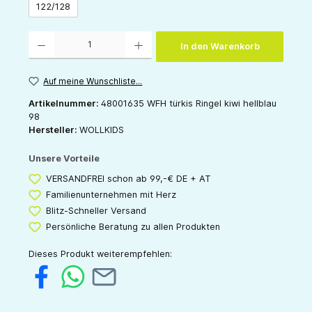
122/128
Produkt Anzahl: Gib den gewünschten Wert ein oder benutze die Schaltflächen um die 
In den Warenkorb
Auf meine Wunschliste...
Artikelnummer:
48001635 WFH türkis Ringel kiwi hellblau
98
Hersteller:
WOLLKIDS
Unsere Vorteile
VERSANDFREI schon ab 99,-€ DE + AT
Familienunternehmen mit Herz
Blitz-Schneller Versand
Persönliche Beratung zu allen Produkten
Dieses Produkt weiterempfehlen: