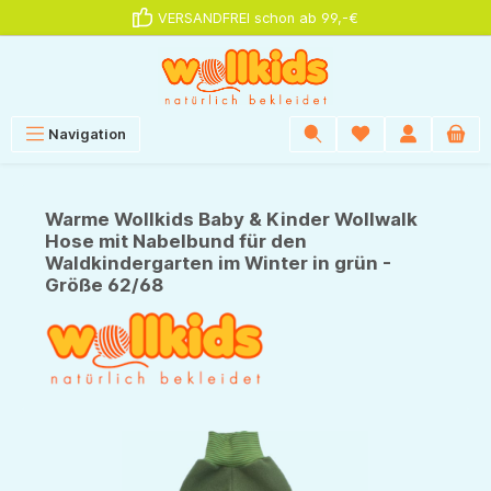
VERSANDFREI schon ab 99,-€
alt springen
Navigation
Warme Wollkids Baby & Kinder Wollwalk
Hose mit Nabelbund für den
Waldkindergarten im Winter in grün -
Größe 62/68
Bildergalerie überspringen