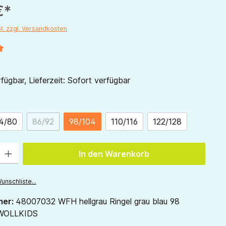
€*
St. zzgl. Versandkosten
liche Bewertung von 5 von 5 Sternen
fügbar, Lieferzeit: Sofort verfügbar
ählen
4/80
86/92
98/104
110/116
122/128
(Diese Option ist zurzeit nicht verfügbar.)
 Gib den gewünschten Wert ein oder benutze die Schaltflächen um die Anzah
In den Warenkorb
unschliste...
mer:
48007032 WFH hellgrau Ringel grau blau 98
WOLLKIDS