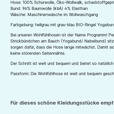
Hose: 100% Schurwolle, Öko-Wollwalk, schadstoffgepr
Bund: 96% Baumwolle (kbA) 4% Elasthan
Wäsche: Maschinenwäsche im Wollwaschgang
Farbgebung: hellgrau
mit grau-blau BIO-Ringel Yogabu
Bei unseren Wohlfühlhosen ist der Name Programm! Perf
Strickbündchen am Bauch (Yogabund/ Nabelbund) sitzt
sorgen dafür, dass die Hose lange mitwächst. Damit si
keine störenden Seitennähte.
Der Schnitt ist weit und bequem und bietet so natürlic
Passform: Die Wohlfühlhose ist weit und bequem geschni
Für dieses schöne Kleidungsstücke empfe