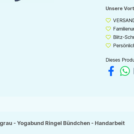
Unsere Vort
VERSANDF
Familien
Blitz-Sch
Persönlic
Dieses Produ
lgrau - Yogabund Ringel Bündchen - Handarbeit