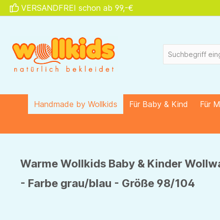
VERSANDFREI schon ab 99,-€
springen
Zur Hauptnavigation springen
Handmade by Wollkids
Für Baby & Kind
Für 
Warme Wollkids Baby & Kinder Wollwa
- Farbe grau/blau - Größe 98/104