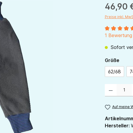
46,90 
Preise inkl. Mw
Durchschnitt
1 Bewertung
Sofort ver
ausw
Größe
62/68
7
Produkt Anzahl:
Auf meine W
Artikelnum
Hersteller: