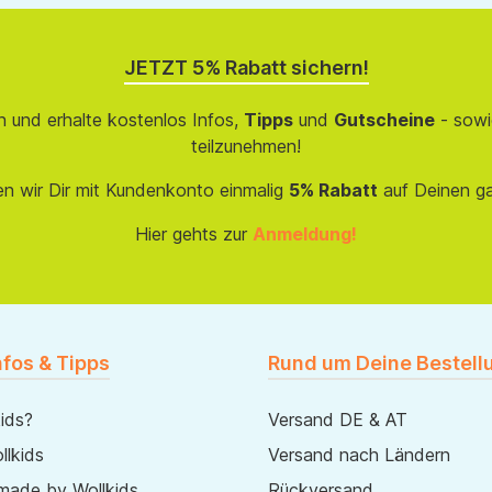
JETZT 5% Rabatt sichern!
 und erhalte kostenlos Infos,
Tipps
und
Gutscheine
- sowi
teilzunehmen!
en wir Dir mit Kundenkonto einmalig
5% Rabatt
auf Deinen g
Hier gehts zur
Anmeldung!
nfos & Tipps
Rund um Deine Bestell
ids?
Versand DE & AT
lkids
Versand nach Ländern
made by Wollkids
Rückversand