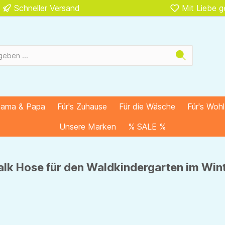
Schneller Versand
Mit Liebe 
Mama & Papa
Für's Zuhause
Für die Wäsche
Für's Woh
Unsere Marken
% SALE %
lk Hose für den Waldkindergarten im Win