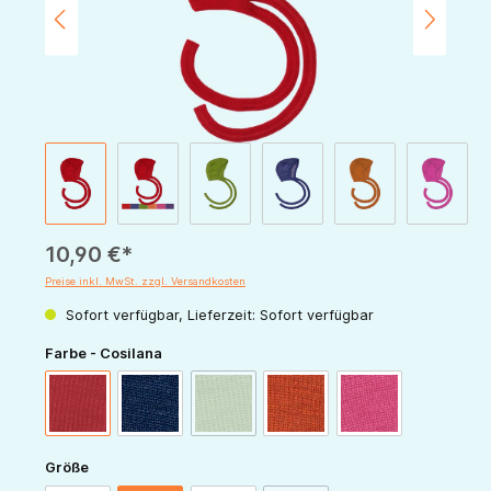
10,90 €*
Preise inkl. MwSt. zzgl. Versandkosten
Sofort verfügbar, Lieferzeit: Sofort verfügbar
auswählen
Farbe - Cosilana
(Diese Option ist zurzeit nicht verfügbar.)
rot
marine
grün
orange
pink
auswählen
Größe