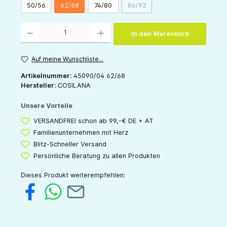
50/56
62/68
74/80
86/92
(Diese Option ist zurzeit nicht v
Produkt Anzahl: Gib den gewünschten Wert ein oder benutze die Schaltflächen um die 
In den Warenkorb
Auf meine Wunschliste...
Artikelnummer:
45090/04 62/68
Hersteller:
COSILANA
Unsere Vorteile
VERSANDFREI schon ab 99,-€ DE + AT
Familienunternehmen mit Herz
Blitz-Schneller Versand
Persönliche Beratung zu allen Produkten
Dieses Produkt weiterempfehlen: