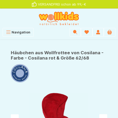
VERSANDFREI schon ab 99,-€
alt springen
Navigation
Häubchen aus Wollfrottee von Cosilana -
Farbe - Cosilana rot & Größe 62/68
Bildergalerie überspringen