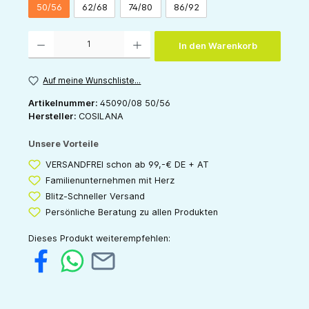
50/56
62/68
74/80
86/92
Produkt Anzahl: Gib den gewünschten Wert ein oder benutze die Schaltflächen um die 
In den Warenkorb
Auf meine Wunschliste...
Artikelnummer:
45090/08 50/56
Hersteller:
COSILANA
Unsere Vorteile
VERSANDFREI schon ab 99,-€ DE + AT
Familienunternehmen mit Herz
Blitz-Schneller Versand
Persönliche Beratung zu allen Produkten
Dieses Produkt weiterempfehlen: