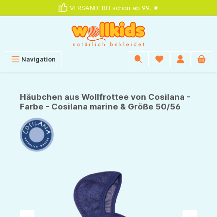
VERSANDFREI schon ab 99,-€
alt springen
Navigation
Häubchen aus Wollfrottee von Cosilana -
Farbe - Cosilana marine & Größe 50/56
Bildergalerie überspringen