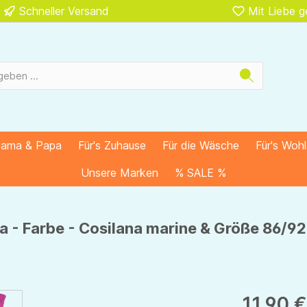
Schneller Versand
Mit Liebe 
Mama & Papa
Für's Zuhause
Für die Wäsche
Für's Woh
Unsere Marken
% SALE %
a - Farbe - Cosilana marine & Größe 86/92
11,90 