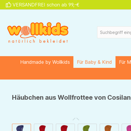
VERSANDFREI schon ab 99,-€
springen
Zur Hauptnavigation springen
Handmade by Wollkids
Für Baby & Kind
Für 
Häubchen aus Wollfrottee von Cosilan
Bildergalerie überspringen