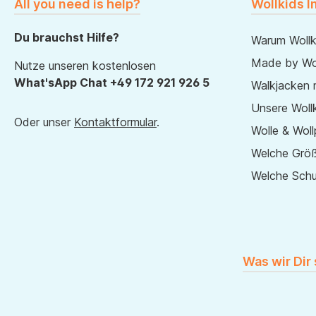
All you need is help?
Wollkids I
Du brauchst Hilfe?
Warum Wollk
Made by Wol
Nutze unseren kostenlosen
What'sApp Chat +49 172 921 926 5
Walkjacken 
Unsere Wollk
Oder unser
Kontaktformular
.
Wolle & Woll
Welche Größ
Welche Sch
Was wir Dir