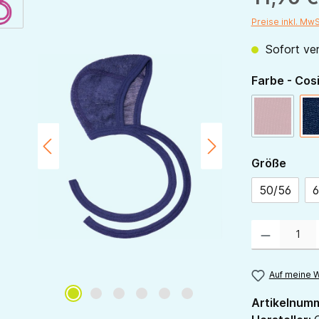
Preise inkl. Mw
Sofort ver
Farbe - Cos
rot
(Diese Opt
ausw
Größe
50/56
6
Produkt Anzahl:
Auf meine W
Artikelnum