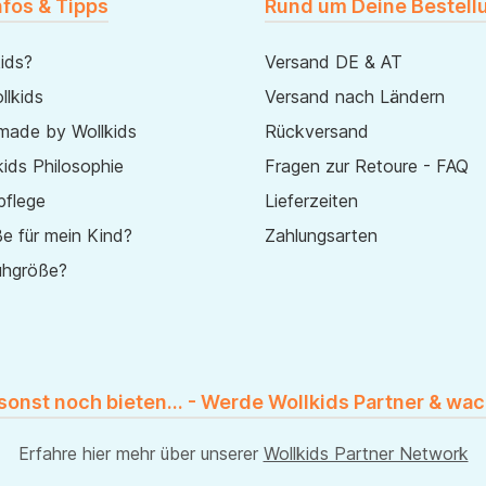
nfos & Tipps
Rund um Deine Bestell
ids?
Versand DE & AT
lkids
Versand nach Ländern
made by Wollkids
Rückversand
ids Philosophie
Fragen zur Retoure - FAQ
pflege
Lieferzeiten
e für mein Kind?
Zahlungsarten
uhgröße?
 sonst noch bieten... - Werde Wollkids Partner & wac
Erfahre hier mehr über unserer
Wollkids Partner Network