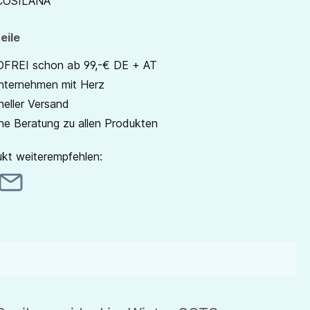
COSILANA
eile
REI schon ab 99,-€ DE + AT
unternehmen mit Herz
neller Versand
he Beratung zu allen Produkten
kt weiterempfehlen: