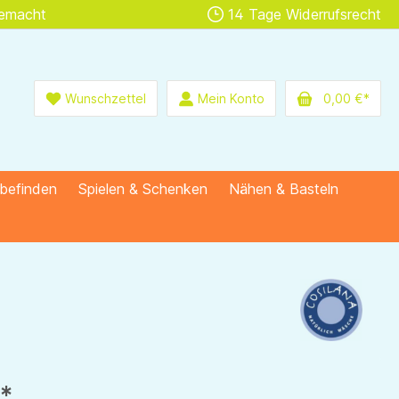
gemacht
14 Tage Widerrufsrecht
Wunschzettel
Mein Konto
0,00 €*
lbefinden
Spielen & Schenken
Nähen & Basteln
€*