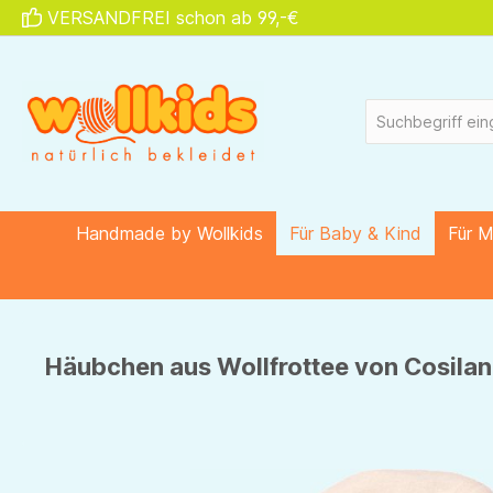
VERSANDFREI schon ab 99,-€
springen
Zur Hauptnavigation springen
Handmade by Wollkids
Für Baby & Kind
Für 
Häubchen aus Wollfrottee von Cosilan
Bildergalerie überspringen