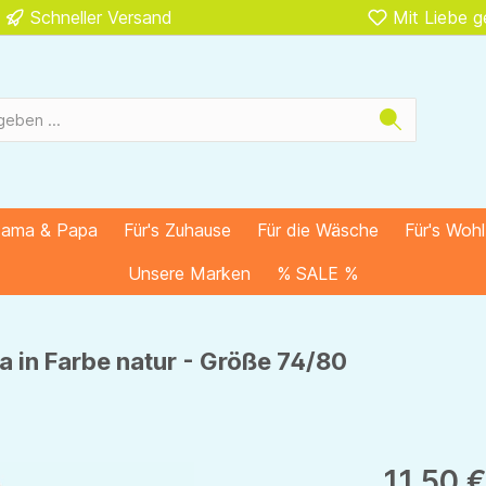
Schneller Versand
Mit Liebe 
Mama & Papa
Für's Zuhause
Für die Wäsche
Für's Woh
Unsere Marken
% SALE %
a in Farbe natur - Größe 74/80
11,50 