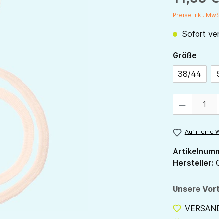
Preise inkl. Mw
Sofort ver
ausw
Größe
38/44
Produkt Anzahl:
Auf meine W
Artikelnum
Hersteller:
Unsere Vort
VERSANDF