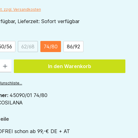
St. zzgl. Versandkosten
fügbar, Lieferzeit: Sofort verfügbar
ählen
50/56
62/68
74/80
86/92
(Diese Option ist zurzeit nicht verfügbar.)
 Gib den gewünschten Wert ein oder benutze die Schaltflächen um die Anzah
In den Warenkorb
unschliste...
mer:
45090/01 74/80
COSILANA
eile
REI schon ab 99,-€ DE + AT