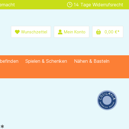
gemacht
14 Tage Widerrufsrecht
Wunschzettel
Mein Konto
0,00 €*
lbefinden
Spielen & Schenken
Nähen & Basteln
€*