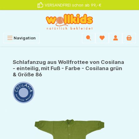
VERSANDFREI schon ab 99,-€
alt springen
Navigation
Schlafanzug aus Wollfrottee von Cosilana
- einteilig, mit Fuß - Farbe - Cosilana grün
& Größe 86
Bildergalerie überspringen