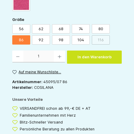
pink
auswählen
Größe
56
62
68
74
80
86
92
98
104
116
(Diese Option ist zur
Produkt Anzahl: Gib den gewünschten Wert ein oder benutze die Schaltflächen um die 
In den Warenkorb
Auf meine Wunschliste...
Artikelnummer:
45095/07 86
Hersteller:
COSILANA
Unsere Vorteile
VERSANDFREI schon ab 99,-€ DE + AT
Familienunternehmen mit Herz
Blitz-Schneller Versand
Persönliche Beratung zu allen Produkten