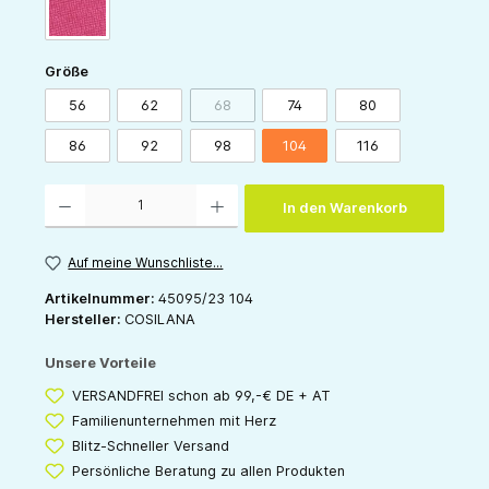
pink
auswählen
Größe
56
62
68
74
80
(Diese Option ist zurzeit nicht verfügbar.)
86
92
98
104
116
Produkt Anzahl: Gib den gewünschten Wert ein oder benutze die Schaltflächen um die 
In den Warenkorb
Auf meine Wunschliste...
Artikelnummer:
45095/23 104
Hersteller:
COSILANA
Unsere Vorteile
VERSANDFREI schon ab 99,-€ DE + AT
Familienunternehmen mit Herz
Blitz-Schneller Versand
Persönliche Beratung zu allen Produkten