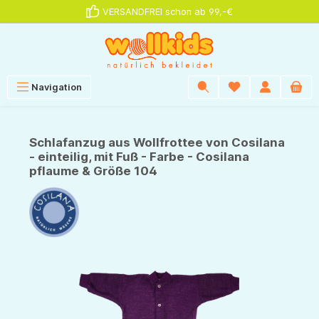
VERSANDFREI schon ab 99,-€
alt springen
Navigation
Schlafanzug aus Wollfrottee von Cosilana
- einteilig, mit Fuß - Farbe - Cosilana
pflaume & Größe 104
Bildergalerie überspringen