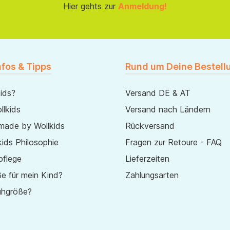
Hier gehts zur
Anmeldung!
nfos & Tipps
Rund um Deine Bestell
ids?
Versand DE & AT
lkids
Versand nach Ländern
made by Wollkids
Rückversand
ids Philosophie
Fragen zur Retoure - FAQ
pflege
Lieferzeiten
e für mein Kind?
Zahlungsarten
uhgröße?