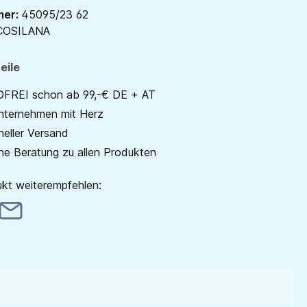
mer:
45095/23 62
COSILANA
eile
REI schon ab 99,-€ DE + AT
unternehmen mit Herz
neller Versand
he Beratung zu allen Produkten
kt weiterempfehlen: