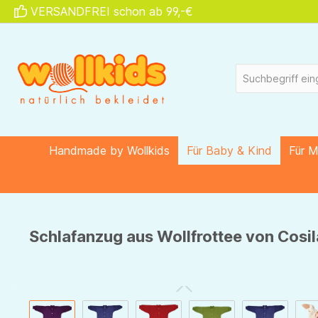
VERSANDFREI schon ab 99,-€
springen
Zur Hauptnavigation springen
Handmade by Wollkids
Für Baby & Kind
Für 
Schlafanzug aus Wollfrottee von Cosila
Bildergalerie überspringen