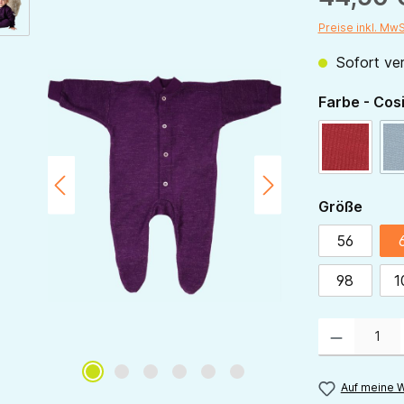
Preise inkl. Mw
Sofort ver
Farbe - Cos
rot
ausw
Größe
56
98
1
Produkt Anzahl:
Auf meine W