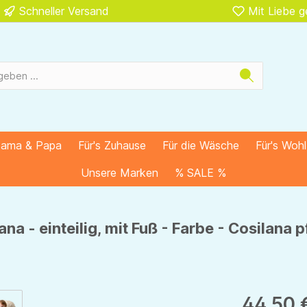
Schneller Versand
Mit Liebe 
Mama & Papa
Für's Zuhause
Für die Wäsche
Für's Woh
Unsere Marken
% SALE %
na - einteilig, mit Fuß - Farbe - Cosilana
44,50 