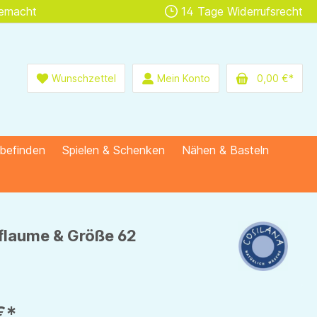
gemacht
14 Tage Widerrufsrecht
Wunschzettel
Mein Konto
0,00 €*
lbefinden
Spielen & Schenken
Nähen & Basteln
 pflaume & Größe 62
€*