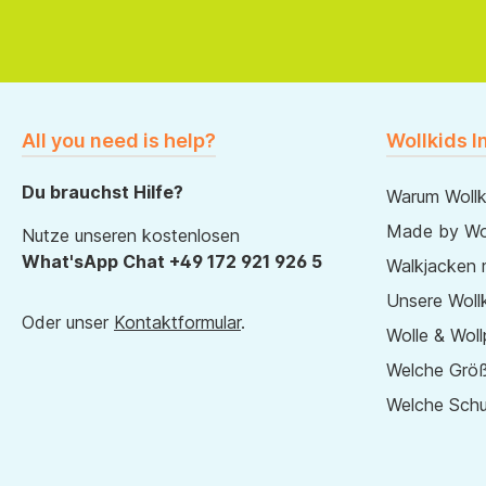
All you need is help?
Wollkids I
Du brauchst Hilfe?
Warum Wollk
Made by Wol
Nutze unseren kostenlosen
What'sApp Chat +49 172 921 926 5
Walkjacken 
Unsere Wollk
Oder unser
Kontaktformular
.
Wolle & Woll
Welche Größ
Welche Sch