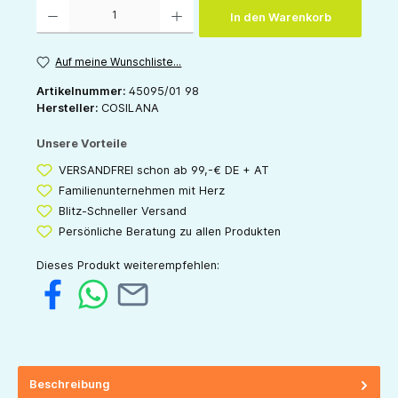
Produkt Anzahl: Gib den gewünschten Wert ein oder benutze die Schaltflächen um die 
In den Warenkorb
Auf meine Wunschliste...
Artikelnummer:
45095/01 98
Hersteller:
COSILANA
Unsere Vorteile
VERSANDFREI schon ab 99,-€ DE + AT
Familienunternehmen mit Herz
Blitz-Schneller Versand
Persönliche Beratung zu allen Produkten
Dieses Produkt weiterempfehlen:
Beschreibung