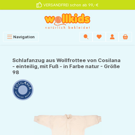
VERSANDFREI schon ab 99,-€
alt springen
Navigation
Schlafanzug aus Wollfrottee von Cosilana
- einteilig, mit Fuß - in Farbe natur - Größe
98
Bildergalerie überspringen