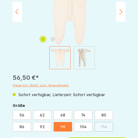
56,50 €*
Preise inkl. MwSt. zzgl. Versandkosten
Sofort verfügbar, Lieferzeit: Sofort verfügbar
auswählen
Größe
56
62
68
74
80
86
92
98
104
116
(Diese Option ist zur