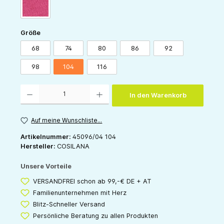
pink
auswählen
Größe
68
74
80
86
92
98
104
116
Produkt Anzahl: Gib den gewünschten Wert ein oder benutze die Schaltflächen um die 
In den Warenkorb
Auf meine Wunschliste...
Artikelnummer:
45096/04 104
Hersteller:
COSILANA
Unsere Vorteile
VERSANDFREI schon ab 99,-€ DE + AT
Familienunternehmen mit Herz
Blitz-Schneller Versand
Persönliche Beratung zu allen Produkten