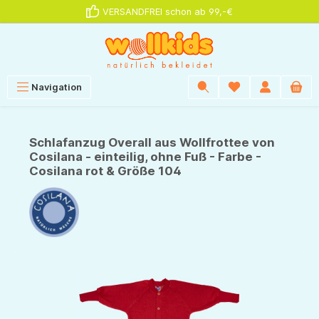
VERSANDFREI schon ab 99,-€
alt springen
Navigation
Schlafanzug Overall aus Wollfrottee von
Cosilana - einteilig, ohne Fuß - Farbe -
Cosilana rot & Größe 104
Bildergalerie überspringen