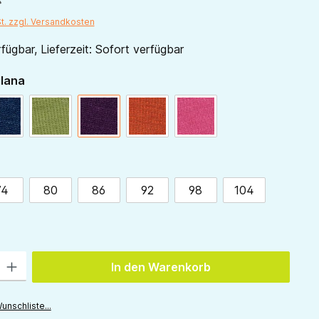
St. zzgl. Versandkosten
fügbar, Lieferzeit: Sofort verfügbar
auswählen
ilana
marine
grün
pflaume
orange
pink
ählen
74
80
86
92
98
104
ion ist zurzeit nicht verfügbar.)
 Gib den gewünschten Wert ein oder benutze die Schaltflächen um die Anzah
In den Warenkorb
unschliste...