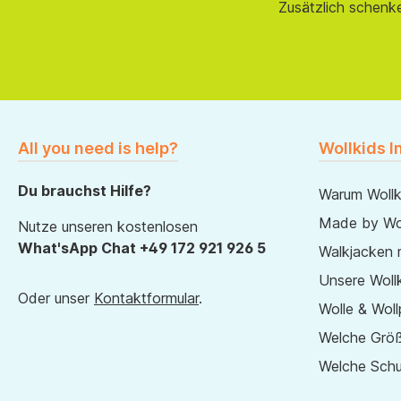
Zusätzlich schenk
All you need is help?
Wollkids I
Du brauchst Hilfe?
Warum Wollk
Made by Wol
Nutze unseren kostenlosen
What'sApp Chat +49 172 921 926 5
Walkjacken 
Unsere Wollk
Oder unser
Kontaktformular
.
Wolle & Woll
Welche Größ
Welche Sch