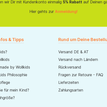
en wir Dir mit Kundenkonto einmalig
5% Rabatt
auf Deinen g
Hier gehts zur
Anmeldung!
nfos & Tipps
Rund um Deine Bestell
ids?
Versand DE & AT
lkids
Versand nach Ländern
made by Wollkids
Rückversand
ids Philosophie
Fragen zur Retoure - FAQ
pflege
Lieferzeiten
e für mein Kind?
Zahlungsarten
uhgröße?