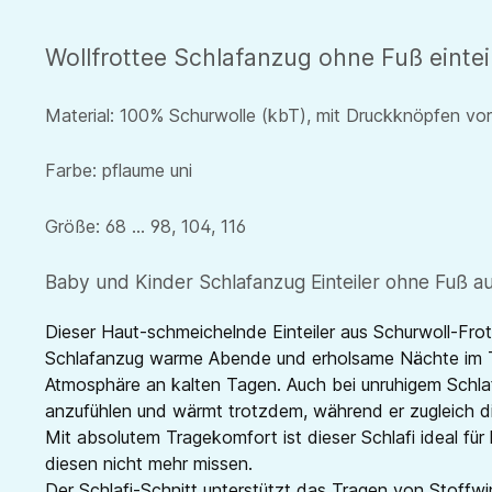
Wollfrottee Schlafanzug ohne Fuß einte
Material: 100% Schurwolle (kbT), mit Druckknöpfen vo
Farbe: pflaume uni
Größe: 68 ... 98, 104, 116
Baby und Kinder Schlafanzug Einteiler ohne Fuß au
Dieser Haut-schmeichelnde Einteiler aus Schurwoll-Frot
Schlafanzug warme Abende und erholsame Nächte im Tra
Atmosphäre an kalten Tagen. Auch bei unruhigem Schlaf 
anzufühlen und wärmt trotzdem, während er zugleich die
Mit absolutem Tragekomfort ist dieser Schlafi ideal fü
diesen nicht mehr missen.
Der Schlafi-Schnitt unterstützt das Tragen von Stoffwi