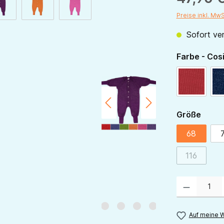
Preise inkl. Mw
Sofort ver
Farbe - Cos
rot
ausw
Größe
68
116
(Diese Opt
Produkt Anzahl:
Auf meine W