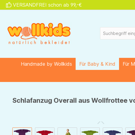
VERSANDFREI schon ab 99,-€
springen
Zur Hauptnavigation springen
Handmade by Wollkids
Für Baby & Kind
Für 
Schlafanzug Overall aus Wollfrottee vo
Bildergalerie überspringen