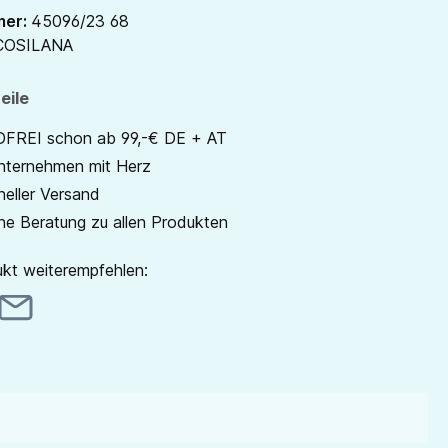
mer:
45096/23 68
COSILANA
eile
REI schon ab 99,-€ DE + AT
unternehmen mit Herz
neller Versand
he Beratung zu allen Produkten
kt weiterempfehlen: