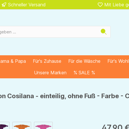
Schneller Versand
Mit Liebe 
Mama & Papa
Für's Zuhause
Für die Wäsche
Für's Woh
Unsere Marken
% SALE %
n Cosilana - einteilig, ohne Fuß - Farbe -
47,90 