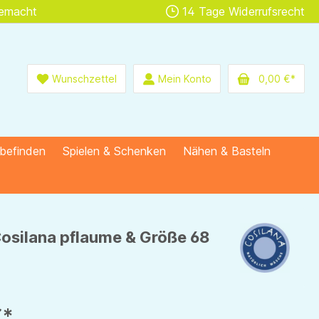
gemacht
14 Tage Widerrufsrecht
Wunschzettel
Mein Konto
0,00 €*
lbefinden
Spielen & Schenken
Nähen & Basteln
 Cosilana pflaume & Größe 68
€*