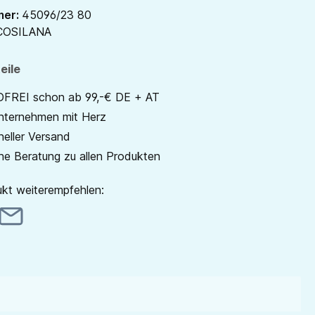
mer:
45096/23 80
COSILANA
eile
REI schon ab 99,-€ DE + AT
unternehmen mit Herz
neller Versand
he Beratung zu allen Produkten
kt weiterempfehlen: