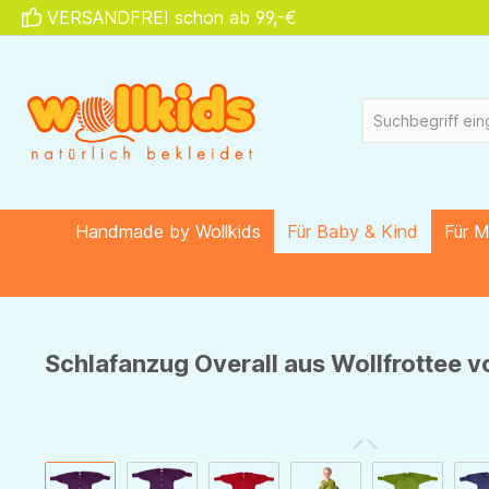
VERSANDFREI schon ab 99,-€
springen
Zur Hauptnavigation springen
Handmade by Wollkids
Für Baby & Kind
Für 
Schlafanzug Overall aus Wollfrottee vo
Bildergalerie überspringen