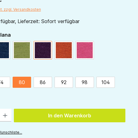
St. zzgl. Versandkosten
fügbar, Lieferzeit: Sofort verfügbar
auswählen
ilana
marine
grün
pflaume
orange
pink
ählen
74
80
86
92
98
104
ion ist zurzeit nicht verfügbar.)
 Gib den gewünschten Wert ein oder benutze die Schaltflächen um die Anzah
In den Warenkorb
unschliste...