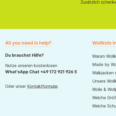
Zusätzlich schenk
All you need is help?
Wollkids I
Du brauchst Hilfe?
Warum Wollk
Made by Wol
Nutze unseren kostenlosen
What'sApp Chat +49 172 921 926 5
Walkjacken 
Unsere Wollk
Oder unser
Kontaktformular
.
Wolle & Woll
Welche Größ
Welche Sch