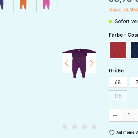
Preise inkl. Mw
Sofort ver
Farbe - Cos
rot
ausw
Größe
68
116
(Diese Opt
Produkt Anzahl:
Auf meine W