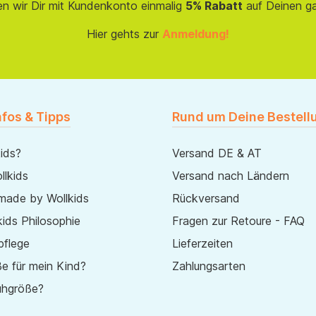
en wir Dir mit Kundenkonto einmalig
5% Rabatt
auf Deinen g
Hier gehts zur
Anmeldung!
nfos & Tipps
Rund um Deine Bestell
ids?
Versand DE & AT
lkids
Versand nach Ländern
made by Wollkids
Rückversand
ids Philosophie
Fragen zur Retoure - FAQ
pflege
Lieferzeiten
e für mein Kind?
Zahlungsarten
uhgröße?