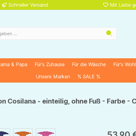
Schneller Versand
Mit Liebe 
Mama & Papa
Für's Zuhause
Für die Wäsche
Für's Woh
Unsere Marken
% SALE %
n Cosilana - einteilig, ohne Fuß - Farbe -
53,90 