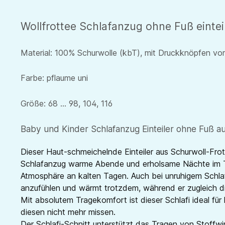
Wollfrottee Schlafanzug ohne Fuß einte
Material: 100% Schurwolle (kbT), mit Druckknöpfen vo
Farbe: pflaume uni
Größe: 68 ... 98, 104, 116
Baby und Kinder Schlafanzug Einteiler ohne Fuß au
Dieser Haut-schmeichelnde Einteiler aus Schurwoll-Frot
Schlafanzug warme Abende und erholsame Nächte im Tra
Atmosphäre an kalten Tagen. Auch bei unruhigem Schlaf 
anzufühlen und wärmt trotzdem, während er zugleich die
Mit absolutem Tragekomfort ist dieser Schlafi ideal fü
diesen nicht mehr missen.
Der Schlafi-Schnitt unterstützt das Tragen von Stoffwi