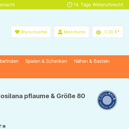
gemacht
14 Tage Widerrufsrecht
Wunschzettel
Mein Konto
0,00 €*
lbefinden
Spielen & Schenken
Nähen & Basteln
 Cosilana pflaume & Größe 80
€*