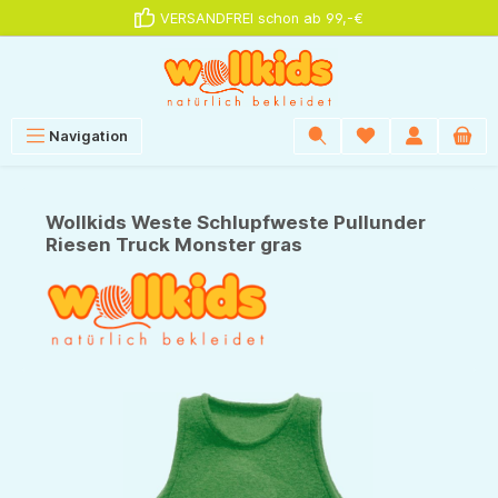
VERSANDFREI schon ab 99,-€
alt springen
Navigation
Wollkids Weste Schlupfweste Pullunder
Riesen Truck Monster gras
Bildergalerie überspringen