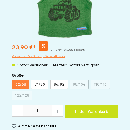
%
23,90 €*
31,90 €*
(25.08% gespart)
Preise inkl. MwSt. zzgl. Versandkosten
Sofort verfügbar, Lieferzeit: Sofort verfügbar
auswählen
Größe
62/68
74/80
86/92
98/104
110/116
(Diese Option ist zurzeit nicht v
(Diese Option ist z
122/128
(Diese Option ist zurzeit nicht verfügbar.)
Produkt Anzahl: Gib den gewünschten Wert ein oder benutze die Schaltflächen um die 
In den Warenkorb
Auf meine Wunschliste...