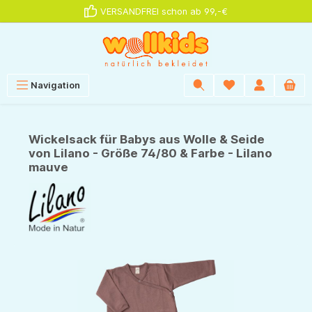
VERSANDFREI schon ab 99,-€
alt springen
Navigation
Wickelsack für Babys aus Wolle & Seide
von Lilano - Größe 74/80 & Farbe - Lilano
mauve
Bildergalerie überspringen