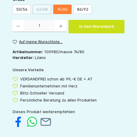
50/56
62/68
74/80
86/92
(Diese Option ist zurzeit nicht verfügbar.)
Produkt Anzahl: Gib den gewünschten Wert ein oder benutze die Schaltflächen um die 
In den Warenkorb
Auf meine Wunschliste...
Artikelnummer:
100980/mauve 74/80
Hersteller:
Lilano
Unsere Vorteile
VERSANDFREI schon ab 99,-€ DE + AT
Familienunternehmen mit Herz
Blitz-Schneller Versand
Persönliche Beratung zu allen Produkten
Dieses Produkt weiterempfehlen: