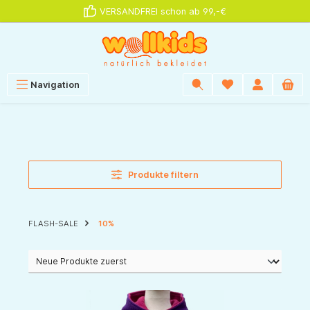
VERSANDFREI schon ab 99,-€
alt springen
Navigation
Produkte filtern
FLASH-SALE
10%