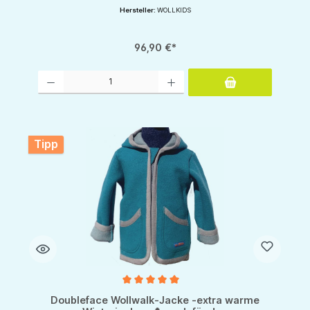
Hersteller:
WOLLKIDS
96,90 €*
Produkt Anzahl: Gib den gewünschten Wert ein oder benutze die Schaltflächen um d
Tipp
Durchschnittliche Bewertung von 5 von 5 Sternen
Doubleface Wollwalk-Jacke -extra warme