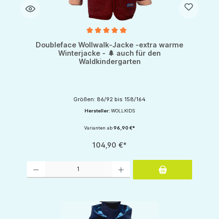
Durchschnittliche Bewertung von 5 von 5 Sternen
Doubleface Wollwalk-Jacke -extra warme
Winterjacke - 🌲 auch für den
Waldkindergarten
Größen: 86/92 bis 158/164
Hersteller:
WOLLKIDS
Varianten ab
96,90 €*
104,90 €*
Produkt Anzahl: Gib den gewünschten Wert ein oder benutze die Schaltflächen um d