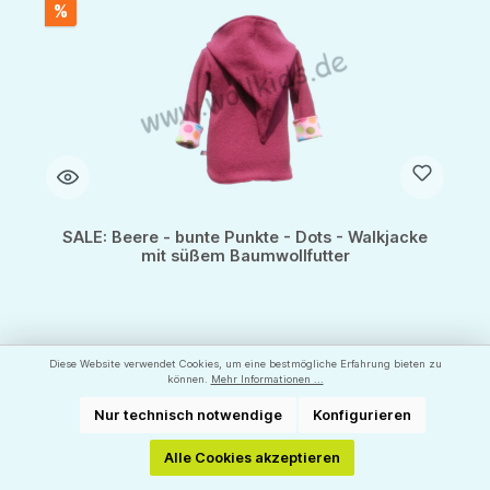
%
SALE: Beere - bunte Punkte - Dots - Walkjacke
mit süßem Baumwollfutter
Größen: nur noch 74/80
Diese Website verwendet Cookies, um eine bestmögliche Erfahrung bieten zu
mit MEGA Rabatt
können.
Mehr Informationen ...
Hersteller:
WOLLKIDS
Nur technisch notwendige
Konfigurieren
49,90 €*
Alle Cookies akzeptieren
79,90 €*
(37.55% gespart)