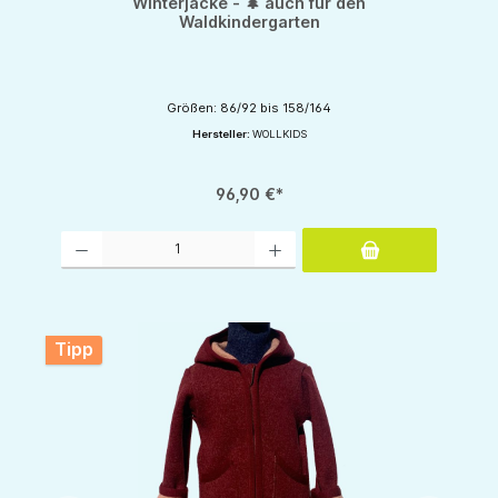
Winterjacke - 🌲 auch für den
Waldkindergarten
Größen: 86/92 bis 158/164
Hersteller:
WOLLKIDS
96,90 €*
Produkt Anzahl: Gib den gewünschten Wert ein oder benutze die Schaltflächen um d
Tipp