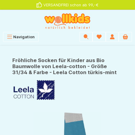
VERSANDFREI schon ab 99,-€
alt springen
Navigation
Fröhliche Socken für Kinder aus Bio
Baumwolle von Leela-cotton - Größe
31/34 & Farbe - Leela Cotton türkis-mint
Bildergalerie überspringen