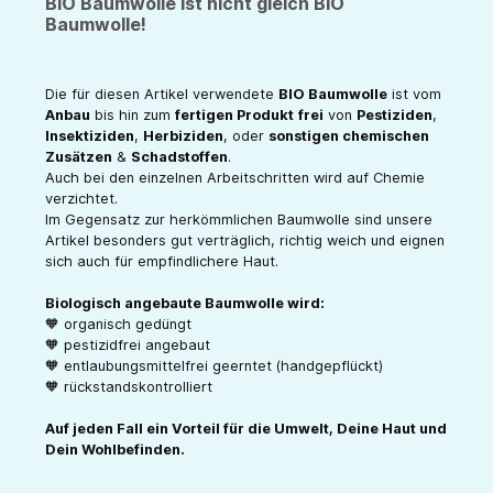
BIO Baumwolle ist nicht gleich BIO
Baumwolle!
Die für diesen Artikel verwendete
BIO Baumwolle
ist vom
Anbau
bis hin zum
fertigen Produkt
frei
von
Pestiziden
,
Insektiziden
,
Herbiziden
, oder
sonstigen chemischen
Zusätzen
&
Schadstoffen
.
Auch bei den einzelnen Arbeitschritten wird auf Chemie
verzichtet.
Im Gegensatz zur herkömmlichen Baumwolle sind unsere
Artikel besonders gut verträglich, richtig weich und eignen
sich auch für empfindlichere Haut.
Biologisch angebaute Baumwolle wird:
🧡 organisch gedüngt
🧡 pestizidfrei angebaut
🧡 entlaubungsmittelfrei geerntet (handgepflückt)
🧡 rückstandskontrolliert
Auf jeden Fall ein Vorteil für die Umwelt, Deine Haut und
Dein Wohlbefinden.