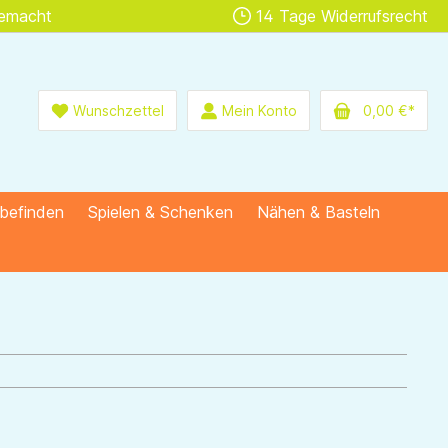
gemacht
14 Tage Widerrufsrecht
Wunschzettel
Mein Konto
0,00 €*
lbefinden
Spielen & Schenken
Nähen & Basteln