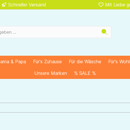
Schneller Versand
Mit Liebe 
Mama & Papa
Für's Zuhause
Für die Wäsche
Für's Woh
Unsere Marken
% SALE %