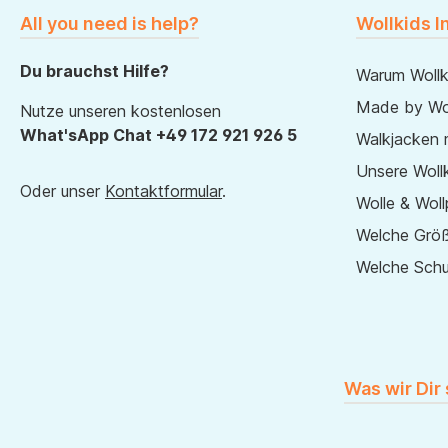
All you need is help?
Wollkids I
Du brauchst Hilfe?
Warum Wollk
Made by Wol
Nutze unseren kostenlosen
What'sApp Chat +49 172 921 926 5
Walkjacken 
Unsere Wollk
Oder unser
Kontaktformular
.
Wolle & Woll
Welche Größ
Welche Sch
Was wir Dir