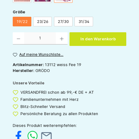
auswählen
Größe
19/22
23/26
27/30
31/34
Produkt Anzahl: Gib den gewünschten Wert ein oder benutze die Schaltflächen um die 
In den Warenkorb
Auf meine Wunschliste...
Artikelnummer:
13112 weiss Fee 19
Hersteller:
GRÖDO
Unsere Vorteile
VERSANDFREI schon ab 99,-€ DE + AT
Familienunternehmen mit Herz
Blitz-Schneller Versand
Persönliche Beratung zu allen Produkten
Dieses Produkt weiterempfehlen: