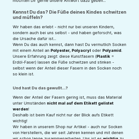
möchten Dir gerne unsere Antwort dazu geben...
Kennst Du das? Die Füße deines Kindes schwitzen
und müffeln?
Wir haben das erlebt - nicht nur bei unseren Kindern,
sondern auch bei uns selbst - und haben geforscht, was
die Ursache dafür ist...
Wenn Du das auch kennst, dann hast Du vermutlich Socken
mit einem Anteil an
Polyester, Polyacryl
oder
Polyamid
.
Unsere Erfahrung zeigt: diese Kunstfasern (
Plastik
=
Erdöl-Faser) lassen die Füße schwitzen und stinken -
selbst wenn der Anteil dieser Fasern in den Socken noch
so klein ist.
Und hast Du das gewußt...?
Wenn der Anteil der Fasern gering ist, muss das Material
unter Umständen
nicht mal auf dem Etikett gelistet
werden
!
Deshalb ist beim Kauf nicht nur der Blick aufs Etikett
wichtig!
Wir haben in unserem Shop nur Artikel - auch nur Socken
von Herstellern, die wir seit Jahren kennen und mit denen
wir schon lange zusammenarbeiten. Uns ist es
wichtig
zu