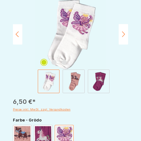
Bildergalerie überspringen
6,50 €*
Preise inkl. MwSt. zzgl. Versandkosten
auswählen
Farbe - Grödo
altrosa Pony
pink Einhorn
weiß Fee