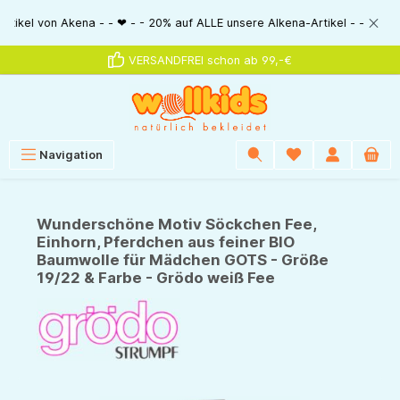
alt springen
kena - - ❤ - - 20% auf ALLE unsere Alkena-Artikel - - ❤ - - 20% NUR MIT 
VERSANDFREI schon ab 99,-€
Navigation
Wunderschöne Motiv Söckchen Fee,
Einhorn, Pferdchen aus feiner BIO
Baumwolle für Mädchen GOTS - Größe
19/22 & Farbe - Grödo weiß Fee