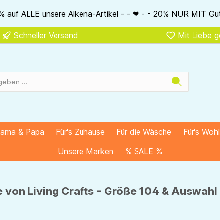
l - - ❤ - - 20% NUR MIT Gutscheincode: AlkenaSSV - - ❤ - - N
Schneller Versand
Mit Liebe 
Mama & Papa
Für's Zuhause
Für die Wäsche
Für's Woh
Unsere Marken
% SALE %
e von Living Crafts - Größe 104 & Auswah