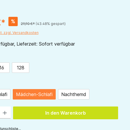
€*
%
29,90 €*
(43.48% gespart)
St. zzgl. Versandkosten
fügbar, Lieferzeit: Sofort verfügbar
ählen
16
128
swählen
lafi
Mädchen-Schlafi
Nachthemd
 Gib den gewünschten Wert ein oder benutze die Schaltflächen um die Anzah
In den Warenkorb
unschliste...