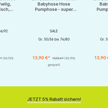
helig,
Babyhose Hose
Bab
isch,
Pumphose - super
Pump
s reiner
kuschelig,
k
olle
hautsympatisch
hau
86/92
SALE
Gr. 50/56 bis 74/80
Gr. 
13,90 €*
13,90
r zu reduzieren.
Produkt Anzahl: Gib den gewünschten Wert ein oder be
Produkt An
€*
(30.15%
19,90 €*
(30.15%
gespart)
JETZT 5% Rabatt sichern!