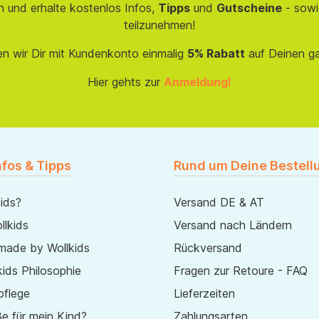
 und erhalte kostenlos Infos,
Tipps
und
Gutscheine
- sowi
teilzunehmen!
en wir Dir mit Kundenkonto einmalig
5% Rabatt
auf Deinen g
Hier gehts zur
Anmeldung!
nfos & Tipps
Rund um Deine Bestell
ids?
Versand DE & AT
lkids
Versand nach Ländern
made by Wollkids
Rückversand
ids Philosophie
Fragen zur Retoure - FAQ
pflege
Lieferzeiten
e für mein Kind?
Zahlungsarten