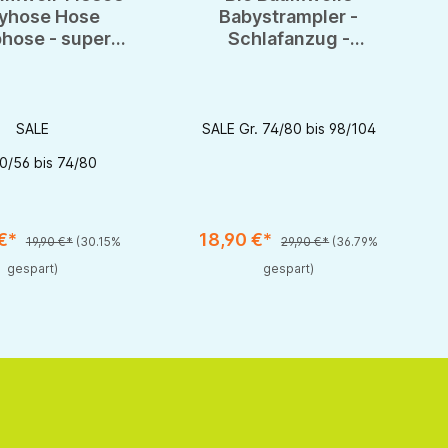
yhose Hose
Babystrampler -
hose - super
Schlafanzug -
uschelig,
Strampler - Einteiler -
tsympatisch
GOTS - Organic
SALE
SALE Gr. 74/80 bis 98/104
50/56 bis 74/80
 €*
18,90 €*
nutze die Schaltflächen um die Anzahl zu erhöhen oder zu reduzieren.
zahl: Gib den gewünschten Wert ein oder benutze die Schaltflächen um die 
19,90 €*
(30.15%
29,90 €*
(36.79%
gespart)
gespart)