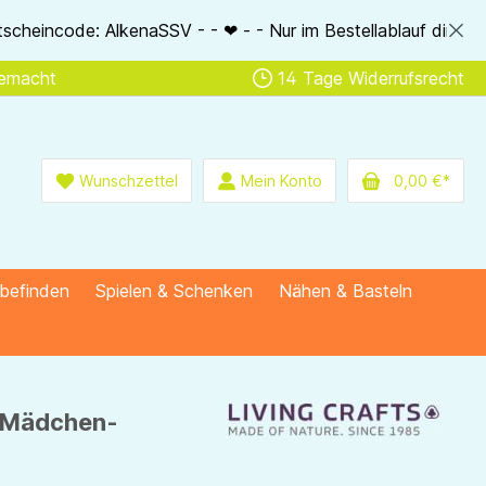
ur im Bestellablauf direkt einlösbar - - ❤ - - nur bis Sonnt
gemacht
14 Tage Widerrufsrecht
Wunschzettel
Mein Konto
0,00 €*
lbefinden
Spielen & Schenken
Nähen & Basteln
l Mädchen-