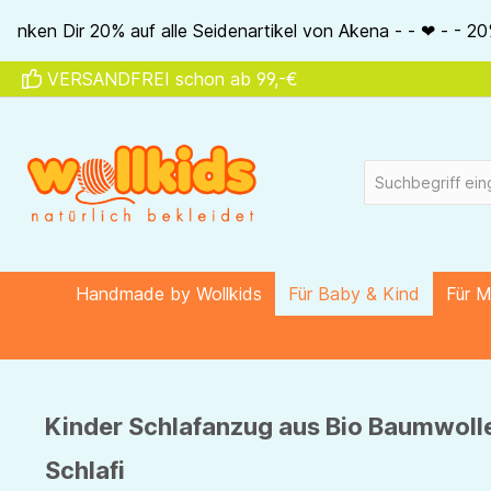
springen
Zur Hauptnavigation springen
rtikel von Akena - - ❤ - - 20% auf ALLE unsere Alkena-Artike
VERSANDFREI schon ab 99,-€
Handmade by Wollkids
Für Baby & Kind
Für 
Kinder Schlafanzug aus Bio Baumwoll
Schlafi