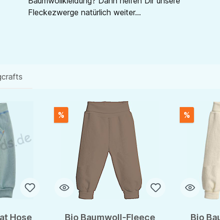
Baumwollkleidung? Dann helfen Dir unsere
Fleckezwerge natürlich weiter...
crafts
%
%
at Hose
Bio Baumwoll-Fleece
Bio Ba