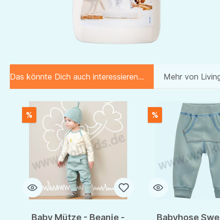
Das könnte Dich auch interessieren...
Mehr von Living
Produktgalerie überspringen
%
%
Baby Mütze - Beanie -
Babyhose Swe