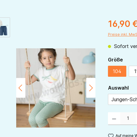
16,90 
Preise inkl. Mw
Sofort ver
ausw
Größe
104
1
au
Auswahl
Jungen-Sch
Produkt Anzahl:
Auf meine W