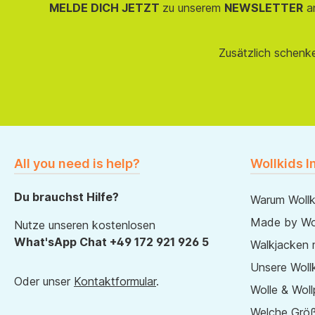
MELDE DICH JETZT
zu unserem
NEWSLETTER
an
Zusätzlich schenk
All you need is help?
Wollkids I
Du brauchst Hilfe?
Warum Wollk
Made by Wol
Nutze unseren kostenlosen
What'sApp Chat +49 172 921 926 5
Walkjacken 
Unsere Wollk
Oder unser
Kontaktformular
.
Wolle & Woll
Welche Größ