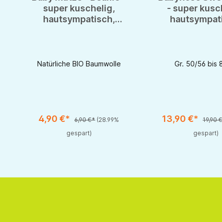
super kuschelig,
- super kusc
hautsympatisch,
hautsympat
natürlich - aus reiner
natürlich - au
BIO Baumwolle
BIO Baumw
Natürliche BIO Baumwolle
Gr. 50/56 bis 
4,90 €*
13,90 €*
eren.
en um die Anzahl zu erhöhen oder zu reduzieren.
hten Wert ein oder benutze die Schaltflächen um die Anzahl zu erhöhen ode
6,90 €*
(28.99%
19,90 
gespart)
gespart)